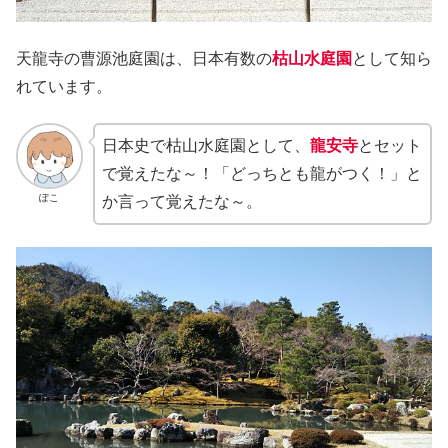
天龍寺の曹源池庭園は、日本有数の
枯山水庭園
として知ら
れています。
日本史で枯山水庭園として、
龍安寺
とセット
で覚えたな～！「どっちとも龍がつく！」と
ぽこ
か言って覚えたな～。