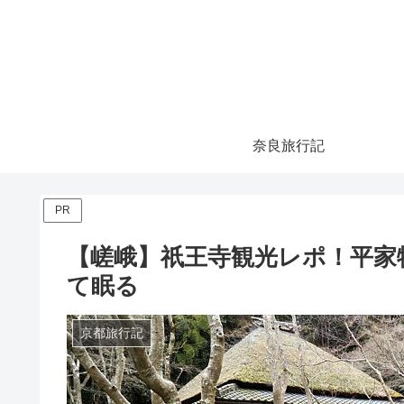
奈良旅行記
PR
【嵯峨】祇王寺観光レポ！平家
て眠る
京都旅行記