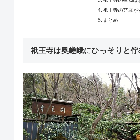
祇王寺の苔庭が
まとめ
祇王寺は奥嵯峨にひっそりと佇