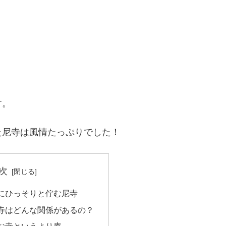
す。
た尼寺は風情たっぷりでした！
次
にひっそりと佇む尼寺
寺はどんな関係があるの？
お寺というより庵