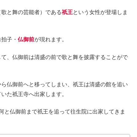
（歌と舞の芸能者）である
祇王
という女性が登場しま
白拍子・
仏御前
が現れます。
して、仏御前は清盛の前で歌と舞を披露することがで
から仏御前へと移ってしまい、祇王は清盛の館を追い
ていた祇王寺へ出家します。
、何と仏御前まで祇王を追って往生院に出家してきま