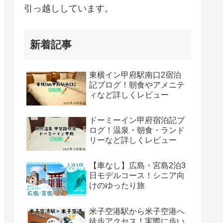
引っ越ししています。
新着記事
東横イン甲府駅南口2宿泊
記ブログ！朝食やアメニテ
ィなど詳しくレビュー
ドーミーイン甲府宿泊記ブ
ログ！温泉・朝食・ランド
リーなど詳しくレビュー
【車なし】広島・宮島2泊3
日モデルコース！シニア向
けのゆったり旅
米子空港駅から米子空港へ
徒歩アクセス！実際に歩い