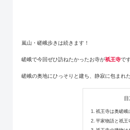
嵐山・嵯峨歩きは続きます！
嵯峨で今回ぜひ訪ねたかったお寺が
祇王寺
で
嵯峨の奥地にひっそりと建ち、静寂に包まれ
目
祇王寺は奥嵯峨
平家物語と祇王
祇王寺の建物は