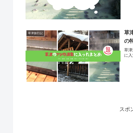
草
草津旅行記
の
草津
に入
スポ