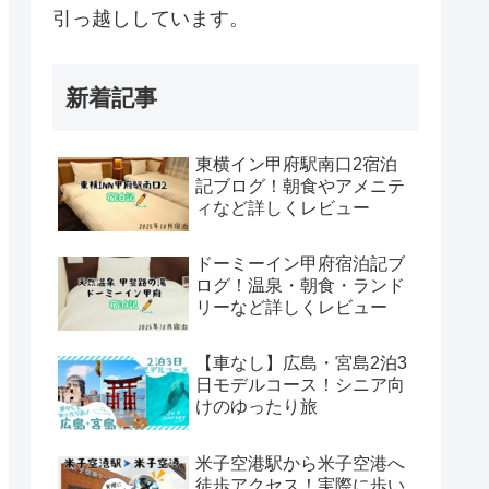
引っ越ししています。
新着記事
東横イン甲府駅南口2宿泊
記ブログ！朝食やアメニテ
ィなど詳しくレビュー
ドーミーイン甲府宿泊記ブ
ログ！温泉・朝食・ランド
リーなど詳しくレビュー
【車なし】広島・宮島2泊3
日モデルコース！シニア向
けのゆったり旅
米子空港駅から米子空港へ
徒歩アクセス！実際に歩い