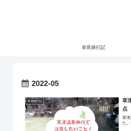
奈良旅行記
2022-05
草
草津旅行記
点
草津
た。