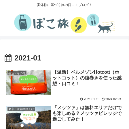
実体験に基づく旅の口コミブログ！
2021-01
【温活】ベルメゾンHotcott（ホ
生活・その他
ットコット）の腹巻きを使った感
想・口コミ！
2021.01.19
2024.02.23
「メッツァ」は無料エリアだけで
東京・首都圏さんぽ
も楽しめる？メッツァビレッジで
過ごしてみた！