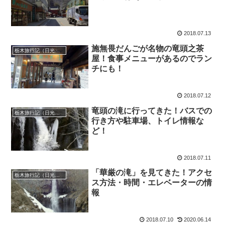
2018.07.13
施無畏だんごが名物の竜頭之茶
栃木旅行記（日光・宇都宮）
屋！食事メニューがあるのでラン
チにも！
2018.07.12
竜頭の滝に行ってきた！バスでの
栃木旅行記（日光・宇都宮）
行き方や駐車場、トイレ情報な
ど！
2018.07.11
「華厳の滝」を見てきた！アクセ
栃木旅行記（日光・宇都宮）
ス方法・時間・エレベーターの情
報
2018.07.10
2020.06.14