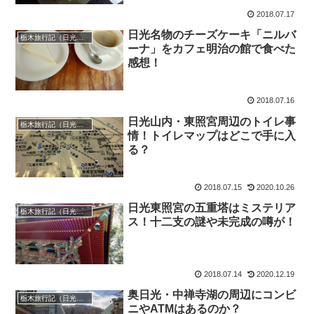
2018.07.17
日光名物のチーズケーキ「ニルバ
栃木旅行記（日光・宇都宮）
ーナ」をカフェ明治の館で食べた
感想！
2018.07.16
日光山内・東照宮周辺のトイレ事
栃木旅行記（日光・宇都宮）
情！トイレマップはどこで手に入
る？
2018.07.15
2020.10.26
日光東照宮の五重塔はミステリア
栃木旅行記（日光・宇都宮）
ス！十二支の謎や未完成の噂が！
2018.07.14
2020.12.19
奥日光・中禅寺湖の周辺にコンビ
栃木旅行記（日光・宇都宮）
ニやATMはあるのか？