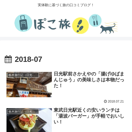
実体験に基づく旅の口コミブログ！
2018-07
日光駅前さかえやの「揚げゆばま
栃木旅行記（日光・宇都宮）
んじゅう」の美味しさは本物だっ
た！
2018.07.21
東武日光駅近くの安いランチは
栃木旅行記（日光・宇都宮）
「湯波バーガー」が手軽でおいし
い！