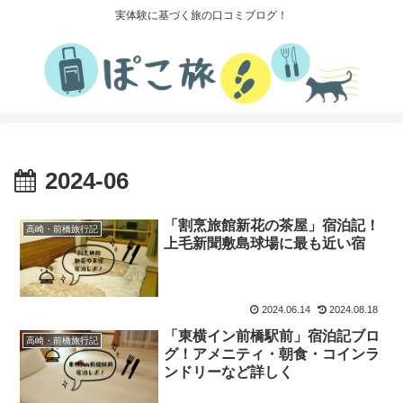
実体験に基づく旅の口コミブログ！
2024-06
「割烹旅館新花の茶屋」宿泊記！
高崎・前橋旅行記
上毛新聞敷島球場に最も近い宿
2024.06.14
2024.08.18
「東横イン前橋駅前」宿泊記ブロ
高崎・前橋旅行記
グ！アメニティ・朝食・コインラ
ンドリーなど詳しく