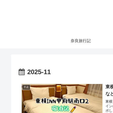
奈良旅行記
2025-11
東
甲府
な
東横
イン
ポし