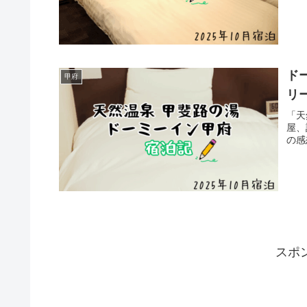
ド
甲府
リ
「天
屋、
の感
スポ