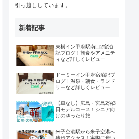
引っ越ししています。
新着記事
東横イン甲府駅南口2宿泊
記ブログ！朝食やアメニテ
ィなど詳しくレビュー
ドーミーイン甲府宿泊記ブ
ログ！温泉・朝食・ランド
リーなど詳しくレビュー
【車なし】広島・宮島2泊3
日モデルコース！シニア向
けのゆったり旅
米子空港駅から米子空港へ
徒歩アクセス！実際に歩い