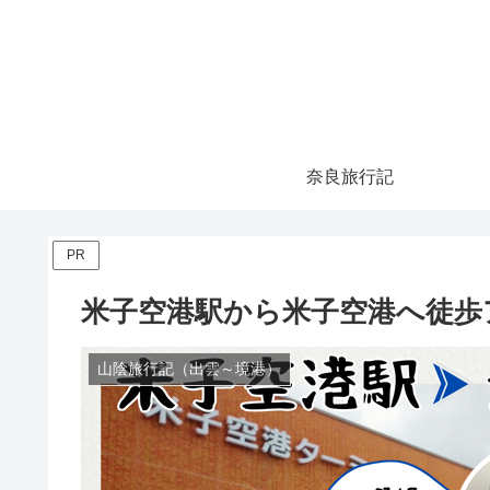
奈良旅行記
PR
米子空港駅から米子空港へ徒歩
山陰旅行記（出雲～境港）