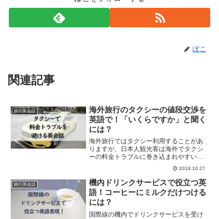
ぽこ
関連記事
海外旅行のタクシーの値段交渉を
旅行英会話
英語で！「いくらですか」と聞く
には？
海外旅行ではタクシー利用することがあ
りますが、日本人観光客は海外でタクシ
ーの料金トラブルに巻き込まれやすいで
す。タクシーにぼったくられないよう
2018.10.27
に、運転手さんとしっかり運賃交渉する
ための英語フレーズを学びましょう。
機内ドリンクサービスで役立つ英
旅行英会話
語！コーヒーにミルクだけつける
には？
国際線の機内でドリンクサービスを受け