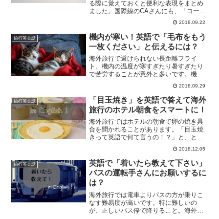
る際に覚えておくと便利な表現をまとめ
ました。国際線のCAさんにも、「コーヒ
ーを砂糖なしのミルクだけでお願いしま
2018.09.22
す」とオーダーできるようになりましょ
う！
機内が寒い！英語で「毛布をもう
旅行英会話
一枚ください」と伝えるには？
海外旅行で避けられない長距離フライ
ト。機内の温度が寒すぎたり暑すぎたり
で苦労することが意外と多いです。機内
の寒さ・暑さ対策でCAさんと交渉する際
2018.09.29
に役立つ表現をまとめました。もう一枚
毛布が欲しいときはどう言えばよい？
「目玉焼き」を英語で答えて海外
旅行英会話
旅行のホテル朝食をスマートに！
海外旅行ではホテルの朝食で卵の焼き具
合を聞かれることがあります。「目玉焼
きって英語で何て言うの！？」と、とっ
さに出てこないこともあるので、海外旅
2018.12.05
行に行く前に卵の焼き方を英語で言える
ようにしておきましょう！
英語で「着いたら教えて下さい」
旅行英会話
バスの運転手さんにお願いするに
は？
海外旅行では電車よりバスの方が乗りこ
なす難易度が高いです。特に難しいの
が、正しいバス停で降りること。海外旅
行でバスを降り損なったという失敗談は