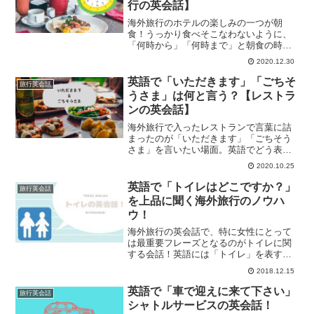
行の英会話】
海外旅行のホテルの楽しみの一つが朝
食！うっかり食べそこなわないように、
「何時から」「何時まで」と朝食の時間
を英語で尋ねる表現を覚えておきましょ
2020.12.30
う。
英語で「いただきます」「ごちそ
旅行英会話
うさま」は何と言う？【レストラ
ンの英会話】
海外旅行で入ったレストランで言葉に詰
まったのが「いただきます」「ごちそう
さま」を言いたい場面。英語でどう表現
すればよいかまとめてみました。
2020.10.25
英語で「トイレはどこですか？」
旅行英会話
を上品に聞く海外旅行のノウハ
ウ！
海外旅行の英会話で、特に女性にとって
は最重要フレーズとなるのがトイレに関
する会話！英語には「トイレ」を表す言
葉がたくさんありますが、海外旅行中に
2018.12.15
一番品よく使える単語はどれ？
英語で「車で迎えに来て下さい」
旅行英会話
シャトルサービスの英会話！