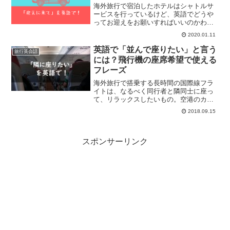
海外旅行で宿泊したホテルはシャトルサ
ービスを行っているけど、英語でどうや
ってお迎えをお願いすればいいのかわか
らない…そんなことにならないように、
2020.01.11
英語で「車のお迎え」をお願いする表現
を学んでおきます！
英語で「並んで座りたい」と言う
旅行英会話
には？飛行機の座席希望で使える
フレーズ
海外旅行で搭乗する長時間の国際線フラ
イトは、なるべく同行者と隣同士に座っ
て、リラックスしたいもの。空港のカウ
ンターで、並び席を取るために使える表
2018.09.15
現をまとめました。
スポンサーリンク