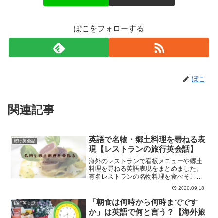
ぽこをフォローする
ぽこ
関連記事
英語で名物・郷土料理を尋ねる表
旅行英会話
現【レストランの旅行英会話】
海外のレストランで看板メニューや郷土
料理を尋ねる英語表現をまとめました。
有名レストランの名物料理を食べそこね
ないようにしっかり覚えておきましょ
2020.09.18
う！
「朝食は何時から何時までです
旅行英会話
か」は英語で何と言う？【海外旅