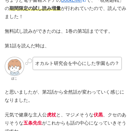
ちょうど電子書籍ストアの
BookLive!
で、「呪術廻戦」
の
期間限定の試し読み増量
が行われていたので、読んでみ
ました！
無料試し読みができたのは、1巻の第3話までです。
第1話を読んだ時は、
オカルト研究会を中心にした学園もの？
ぽこ
と思いましたが、第2話から全然話が変わっていく感じに
なりました。
元気で健康な主人公
虎杖
と、マジメそうな
伏黒
、クセのあ
りそうな
五条先生
がこれからも話の中心になっていきそう