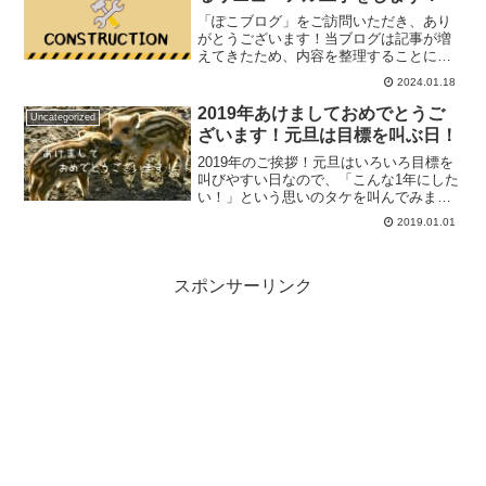
「ぽこブログ」をご訪問いただき、あり
がとうございます！当ブログは記事が増
えてきたため、内容を整理することにし
ました。当ブログには旅行系の記事を残
2024.01.18
し、旅行専門ブログにします。旅行以外
の記事（高校野球・読書・マンガ・中島
2019年あけましておめでとうご
Uncategorized
みゆきなど）は、新しいブ...
ざいます！元旦は目標を叫ぶ日！
2019年のご挨拶！元旦はいろいろ目標を
叫びやすい日なので、「こんな1年にした
い！」という思いのタケを叫んでみまし
た。
2019.01.01
スポンサーリンク