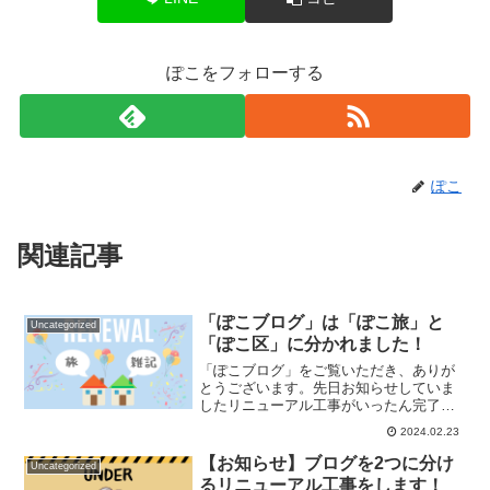
ぽこをフォローする
ぽこ
関連記事
「ぽこブログ」は「ぽこ旅」と
Uncategorized
「ぽこ区」に分かれました！
「ぽこブログ」をご覧いただき、ありが
とうございます。先日お知らせしていま
したリニューアル工事がいったん完了し
ました！（引っ越し作業があと少しだけ
2024.02.23
残っていますが）「ぽこブログ」は2つに
分かれました。旅行専門ブログ「ぽこ
【お知らせ】ブログを2つに分け
Uncategorized
旅」（このブログです）旅...
るリニューアル工事をします！