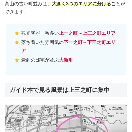
高山の古い町並みは、
大きく3つのエリアに分ける
ことが
できます。
観光客が一番多い
上一之町～上三之町エリア
落ち着いた雰囲気の
下一之町～下三之町エリ
ア
豪商の邸宅が並ぶ
大新町
ガイド本で見る風景は上三之町に集中