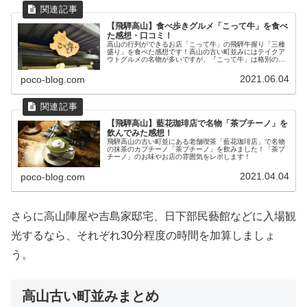
【飛騨高山】食べ歩きグルメ「こって牛」を食べ
た感想・口コミ！
高山の行列ができるお店「こって牛」の飛騨牛握り「三種
盛り」を食べた感想です！高山の古い町並みにはテイクア
ウトグルメの名物が多いですが、『こって牛」は格別の美
味しさでした！
2021.06.04
poco-blog.com
【飛騨高山】藍花珈琲店で名物「茶プチーノ」を
飲んでみた感想！
飛騨高山の古い町並にある老舗喫茶「藍花珈琲店」で名物
の抹茶のカプチーノ「茶プチーノ」を飲みました！「茶プ
チーノ」のお味やお店の雰囲気をレポします！
2021.04.04
poco-blog.com
さらに高山陣屋や吉島家邸宅、日下部民藝館などに入場観
光するなら、それぞれ30分程度の時間を加算しましょ
う。
高山古い町並みまとめ