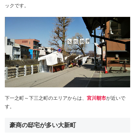
ックです。
下一之町～下三之町のエリアからは、
宮川朝市
が近いで
す。
豪商の邸宅が多い大新町