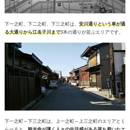
下一之町、下二之町、下三之町は、
安川通りという車が通
る大通りから江名子川まで
3本の通りが並ぶエリアです。
下一之町～下三之町は、上一之町～上三之町のエリアとく
らべると、
観光色が薄く人々の生活感がある落ち着いたエ