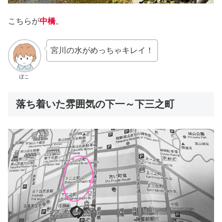
こちらが
中橋
。
宮川の水がめっちゃキレイ！
ぽこ
落ち着いた雰囲気の下一～下三之町