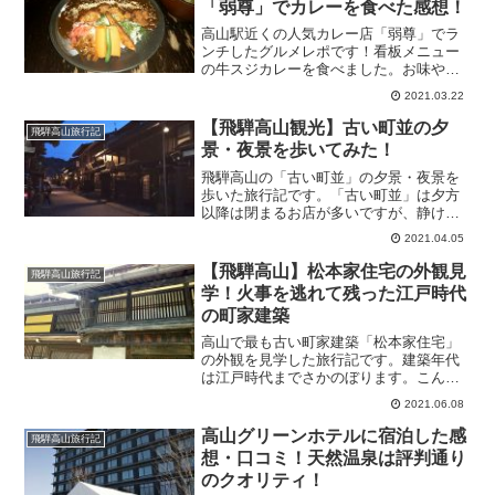
「弱尊」でカレーを食べた感想！
高山駅近くの人気カレー店「弱尊」でラ
ンチしたグルメレポです！看板メニュー
の牛スジカレーを食べました。お味やお
店の雰囲気を紹介します。
2021.03.22
【飛騨高山観光】古い町並の夕
飛騨高山旅行記
景・夜景を歩いてみた！
飛騨高山の「古い町並」の夕景・夜景を
歩いた旅行記です。「古い町並」は夕方
以降は閉まるお店が多いですが、静けさ
が美しい夕景でした。
2021.04.05
【飛騨高山】松本家住宅の外観見
飛騨高山旅行記
学！火事を逃れて残った江戸時代
の町家建築
高山で最も古い町家建築「松本家住宅」
の外観を見学した旅行記です。建築年代
は江戸時代までさかのぼります。こんな
に古い建物が現在まで残った秘密は立地
2021.06.08
にあるようです。
高山グリーンホテルに宿泊した感
飛騨高山旅行記
想・口コミ！天然温泉は評判通り
のクオリティ！