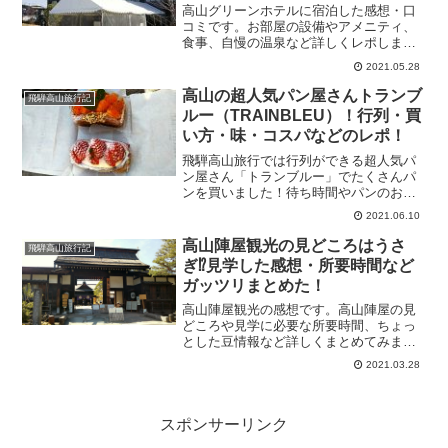
高山グリーンホテルに宿泊した感想・口
コミです。お部屋の設備やアメニティ、
食事、自慢の温泉など詳しくレポしま
す！
2021.05.28
高山の超人気パン屋さんトランブ
飛騨高山旅行記
ルー（TRAINBLEU）！行列・買
い方・味・コスパなどのレポ！
飛騨高山旅行では行列ができる超人気パ
ン屋さん「トランブルー」でたくさんパ
ンを買いました！待ち時間やパンのお味
などをレポします！
2021.06.10
高山陣屋観光の見どころはうさ
飛騨高山旅行記
ぎ⁉見学した感想・所要時間など
ガッツリまとめた！
高山陣屋観光の感想です。高山陣屋の見
どころや見学に必要な所要時間、ちょっ
とした豆情報など詳しくまとめてみまし
た。
2021.03.28
スポンサーリンク