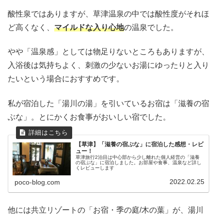
酸性泉ではありますが、草津温泉の中では酸性度がそれほ
ど高くなく、
マイルドな入り心地
の温泉でした。
やや「温泉感」としては物足りないところもありますが、
入浴後は気持ちよく、刺激の少ないお湯にゆったりと入り
たいという場合におすすめです。
私が宿泊した「湯川の湯」を引いているお宿は「滋養の宿
ぶな」。とにかくお食事がおいしい宿でした。
【草津】「滋養の宿ぶな」に宿泊した感想・レビ
ュー！
草津旅行2泊目は中心部から少し離れた個人経営の「滋養
の宿ぶな」に宿泊しました。お部屋や食事、温泉など詳し
くレビューします
2022.02.25
poco-blog.com
他には共立リゾートの「お宿・季の庭/木の葉」が、湯川