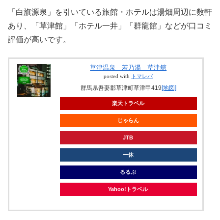
「白旗源泉」を引いている旅館・ホテルは湯畑周辺に数軒
あり、「草津館」「ホテル一井」「群龍館」などが口コミ
評価が高いです。
草津温泉 若乃湯 草津舘
posted with
トマレバ
群馬県吾妻郡草津町草津甲419
[地図]
楽天トラベル
じゃらん
JTB
一休
るるぶ
Yahoo!トラベル