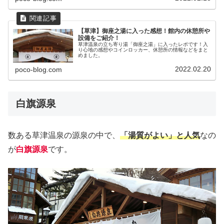
【草津】御座之湯に入った感想！館内の休憩所や
設備をご紹介！
草津温泉の立ち寄り湯「御座之湯」に入ったレポです！入
り心地の感想やコインロッカー、休憩所の情報などをまと
めました。
2022.02.20
poco-blog.com
白旗源泉
数ある草津温泉の源泉の中で、
「湯質がよい」と人気
なの
が
白旗源泉
です。