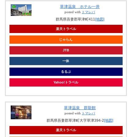
草津温泉 ホテル一井
posted with
トマレバ
群馬県吾妻郡草津町411
[地図]
楽天トラベル
じゃらん
JTB
一休
るるぶ
Yahoo!トラベル
草津温泉 群龍館
posted with
トマレバ
群馬県吾妻郡草津町大字草津394-2
[地図]
楽天トラベル