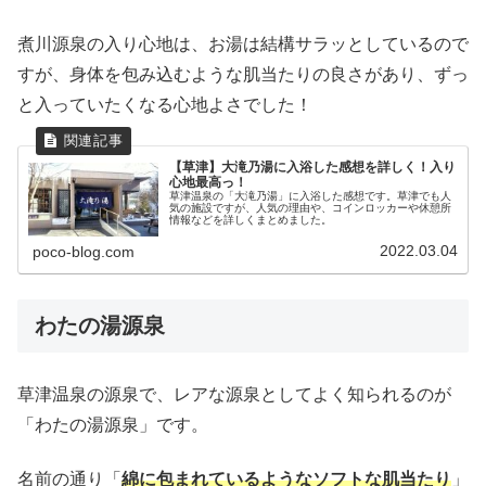
煮川源泉の入り心地は、お湯は結構サラッとしているので
すが、身体を包み込むような肌当たりの良さがあり、ずっ
と入っていたくなる心地よさでした！
【草津】大滝乃湯に入浴した感想を詳しく！入り
心地最高っ！
草津温泉の「大滝乃湯」に入浴した感想です。草津でも人
気の施設ですが、人気の理由や、コインロッカーや休憩所
情報などを詳しくまとめました。
2022.03.04
poco-blog.com
わたの湯源泉
草津温泉の源泉で、レアな源泉としてよく知られるのが
「わたの湯源泉」です。
名前の通り「
綿に包まれているようなソフトな肌当たり
」