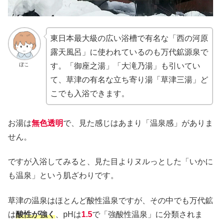
東日本最大級の広い浴槽で有名な「西の河原
露天風呂」に使われているのも万代鉱源泉で
ぽこ
す。「御座之湯」「大滝乃湯」も引いてい
て、草津の有名な立ち寄り湯「草津三湯」ど
こでも入浴できます。
お湯は
無色透明
で、見た感じはあまり「温泉感」がありま
せん。
ですが入浴してみると、見た目よりヌルっとした「いかに
も温泉」という肌ざわりです。
草津の温泉はほとんど酸性温泉ですが、その中でも万代鉱
は
酸性が強く
、pHは
1.5
で「強酸性温泉」に分類されま