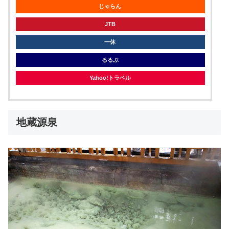
じゃらん
JTB
一休
るるぶ
Yahoo!トラベル
地蔵源泉