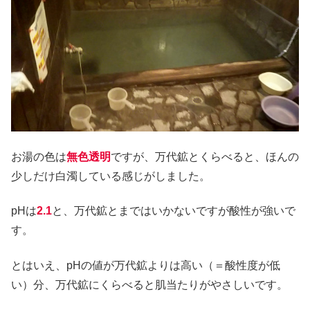
お湯の色は
無色透明
ですが、万代鉱とくらべると、ほんの
少しだけ白濁している感じがしました。
pHは
2.1
と、万代鉱とまではいかないですが酸性が強いで
す。
とはいえ、pHの値が万代鉱よりは高い（＝酸性度が低
い）分、万代鉱にくらべると肌当たりがやさしいです。