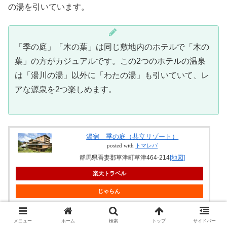
の湯を引いています。
「季の庭」「木の葉」は同じ敷地内のホテルで「木の
葉」の方がカジュアルです。この2つのホテルの温泉
は「湯川の湯」以外に「わたの湯」も引いていて、レ
アな源泉を2つ楽しめます。
湯宿 季の庭（共立リゾート）
posted with
トマレバ
群馬県吾妻郡草津町草津464-214
[地図]
楽天トラベル
じゃらん
JTB
メニュー
ホーム
検索
トップ
サイドバー
一休