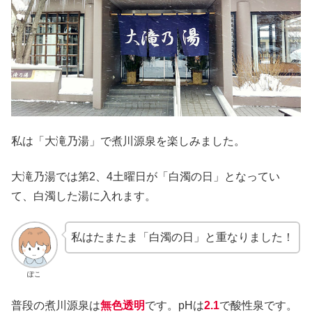
私は「大滝乃湯」で煮川源泉を楽しみました。
大滝乃湯では第2、4土曜日が「白濁の日」となってい
て、白濁した湯に入れます。
私はたまたま「白濁の日」と重なりました！
ぽこ
普段の煮川源泉は
無色透明
です。pHは
2.1
で酸性泉です。