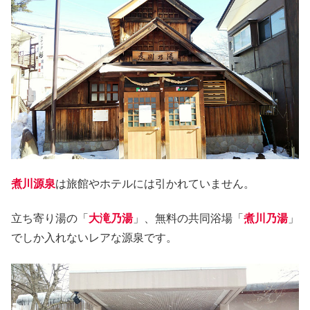
煮川源泉
は旅館やホテルには引かれていません。
立ち寄り湯の「
大滝乃湯
」、無料の共同浴場「
煮川乃湯
」
でしか入れないレアな源泉です。