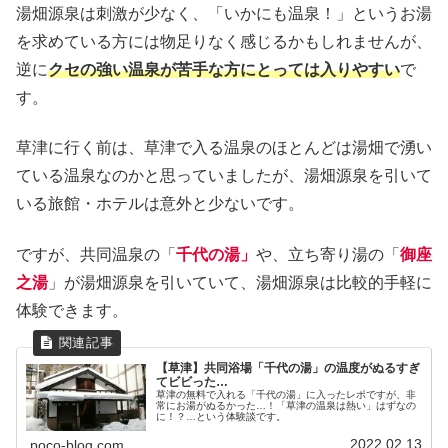
湯畑源泉は刺激が少なく、「いかにも温泉！」というお湯
を求めている方には物足りなく感じるかもしれませんが、
逆に
クセの強い温泉が苦手な方に
とって
は入りやすい
で
す。
草津に行く前は、草津で入る温泉のほとんどは湯畑で湧い
ている温泉なのかと思っていましたが、湯畑源泉を引いて
いる旅館・ホテルは意外と少ないです。
ですが、共同温泉の「
千代の湯」
や、立ち寄り湯の「
御座
之湯
」が湯畑源泉を引いていて、湯畑源泉は比較的手軽に
体験できます。
【草津】共同浴場「千代の湯」の温度がぬるすぎ
てビビった…
草津の無料で入れる「千代の湯」に入ったレポですが、非
常にお湯がぬるかった…！「草津の温泉は熱い」はずなの
に！？…という体験談です。
2022.02.13
poco-blog.com