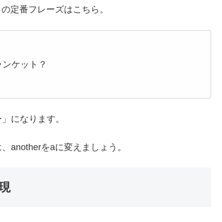
きの定番フレーズはこちら。
ランケット？
ー」になります。
notherをaに変えましょう。
現