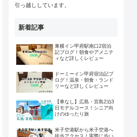
引っ越ししています。
新着記事
東横イン甲府駅南口2宿泊
記ブログ！朝食やアメニテ
ィなど詳しくレビュー
ドーミーイン甲府宿泊記ブ
ログ！温泉・朝食・ランド
リーなど詳しくレビュー
【車なし】広島・宮島2泊3
日モデルコース！シニア向
けのゆったり旅
米子空港駅から米子空港へ
徒歩アクセス！実際に歩い