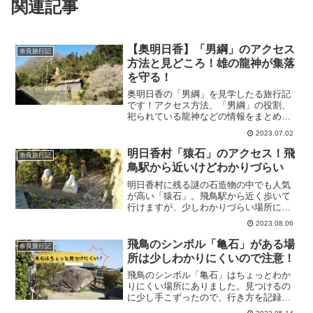
関連記事
【奥明日香】「男綱」のアクセス
奈良旅行記
方法と見どころ！雄の龍神が集落
を守る！
奥明日香の「男綱」を見学したる旅行記
です！アクセス方法、「男綱」の役割、
祀られている龍神などの情報をまとめま
した。
2023.07.02
明日香村「猿石」のアクセス！飛
奈良旅行記
鳥駅から近いけどわかりづらい
明日香村に残る謎の石造物の中でも人気
が高い「猿石」。飛鳥駅から近く歩いて
行けますが、少しわかりづらい場所にあ
ったのでアクセス方法を解説します！
2023.08.06
飛鳥のシンボル「亀石」がある場
奈良旅行記
所は少しわかりにくいので注意！
飛鳥のシンボル「亀石」はちょっとわか
りにくい場所にありました。見つけるの
に少し手こずったので、行き方を記録し
ておきます！