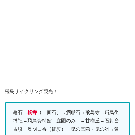
飛鳥サイクリング観光！
亀石→
橘寺
（二面石）→酒船石→飛鳥寺→飛鳥坐
神社→飛鳥資料館（庭園のみ）→甘樫丘→石舞台
古墳→奥明日香（徒歩）→鬼の雪隠・鬼の俎→猿