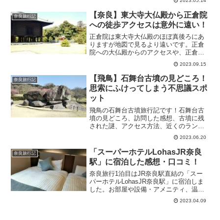
2023.05.14
【奈良】東大寺大仏殿から正倉院
奈良旅行記
への徒歩アクセスは意外に遠い！
正倉院は東大寺大仏殿のほぼ真後ろにあ
りますが地図で見るより遠いです。正倉
院への大仏殿からのアクセスや、正倉院
を見学した感想をまとめました。
2023.09.15
【飛鳥】石舞台古墳の見どころ！
奈良旅行記
思索にふけってしまう不思議スポ
ット
飛鳥の石舞台古墳旅行記です！石舞台古
墳の見どころ、訪問した感想、古墳に残
された謎、アクセス方法、近くのランチ
処などをまとめました。
2023.06.20
「スーパーホテルLohasJR奈良
奈良旅行記
駅」に宿泊した感想・口コミ！
奈良旅行1泊目はJR奈良駅直結の「スー
パーホテルLohasJR奈良駅」に宿泊しま
した。お部屋や設備・アメニティ、温
泉、朝食などを詳しくレビューします！
2023.04.09