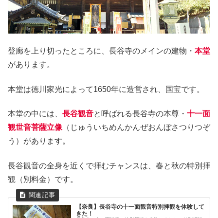
登廊を上り切ったところに、長谷寺のメインの建物・
本堂
があります。
本堂は徳川家光によって1650年に造営され、国宝です。
本堂の中には、
長谷観音
と呼ばれる長谷寺の本尊・
十一面
観世音菩薩立像
（じゅういちめんかんぜおんぼさつりつぞ
う）があります。
長谷観音の全身を近くで拝むチャンスは、春と秋の特別拝
観（別料金）です。
【奈良】長谷寺の十一面観音特別拝観を体験して
きた！