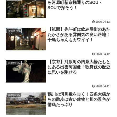
ら河原町新京極通りのSOU・
SOUで探そう！
2020.04.13
【祇園】先斗町は飲み屋街のあた
京都旅行記
たかさがある雰囲気の良い路地！
千鳥ちゃんもカワイイ！
2020.04.12
【京都】河原町の四条大橋たもと
京都旅行記
にある出雲阿国像！歌舞伎の歴史
に思いを馳せる
2020.04.11
鴨川の河川敷を歩く！四条大橋か
京都旅行記
らの散歩は古い建物と川の景色が
情緒たっぷり