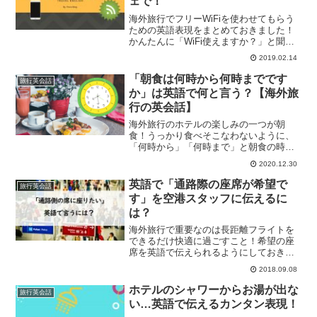
ェで！
海外旅行でフリーWiFiを使わせてもらう
ための英語表現をまとめておきました！
かんたんに「WiFi使えますか？」と聞く
表現や、パスワードをもらうための言い
2019.02.14
方など！
「朝食は何時から何時までです
旅行英会話
か」は英語で何と言う？【海外旅
行の英会話】
海外旅行のホテルの楽しみの一つが朝
食！うっかり食べそこなわないように、
「何時から」「何時まで」と朝食の時間
を英語で尋ねる表現を覚えておきましょ
2020.12.30
う。
英語で「通路際の座席が希望で
旅行英会話
す」を空港スタッフに伝えるに
は？
海外旅行で重要なのは長距離フライトを
できるだけ快適に過ごすこと！希望の座
席を英語で伝えられるようにしておきま
しょう。通路側派の私が覚えておきたい
2018.09.08
英語フレーズ！
ホテルのシャワーからお湯が出な
旅行英会話
い…英語で伝えるカンタン表現！