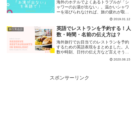
海外のホテルでよくあるトラブルが「シ
ャワーのお湯が出ない」。温かいシャワ
ーを浴びられなければ、旅の疲れが取れ
ず、風邪もひきやすくなります。冷たい
2019.01.12
シャワーをガマンしないで、フロントに
お湯が出ない旨を英語で伝えましょう！
英語でレストランを予約する！人
旅行英会話
数・時間・名前の伝え方は？
海外旅行でお目当てのレストランを予約
するための英語表現をまとめました。人
数や時刻、日付の伝え方など言えそうで
言えないポイントを整理しました！
2020.08.15
スポンサーリンク