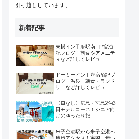
引っ越ししています。
新着記事
東横イン甲府駅南口2宿泊
記ブログ！朝食やアメニテ
ィなど詳しくレビュー
ドーミーイン甲府宿泊記ブ
ログ！温泉・朝食・ランド
リーなど詳しくレビュー
【車なし】広島・宮島2泊3
日モデルコース！シニア向
けのゆったり旅
米子空港駅から米子空港へ
徒歩アクセス！実際に歩い