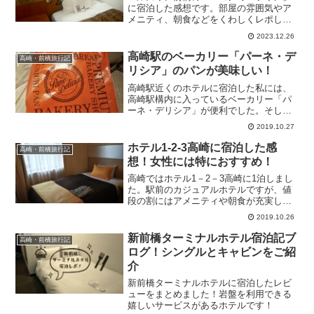
に宿泊した感想です。部屋の雰囲気やア
メニティ、朝食などをくわしくレポしま
す。
2023.12.26
高崎駅のベーカリー「パーネ・デ
高崎・前橋旅行記
リシア」のパンが美味しい！
高崎駅近くのホテルに宿泊した私には、
高崎駅構内に入っているベーカリー「パ
ーネ・デリシア」が便利でした。そし
て、このパン屋さんとっても美味しいう
2019.10.27
えに、群馬的なパンも作っているので、
群馬に行く方に超おすすめです！
ホテル1-2-3高崎に宿泊した感
高崎・前橋旅行記
想！女性には特におすすめ！
高崎ではホテル1－2－3高崎に1泊しまし
た。駅前のカジュアルホテルですが、値
段の割にはアメニティや朝食が充実して
いて満足度が高い快適ホテルでした！宿
2019.10.26
泊してみた感想・口コミをレポしてみま
す！
新前橋ターミナルホテル宿泊記ブ
高崎・前橋旅行記
ログ！シングルとキャビンをご紹
介
新前橋ターミナルホテルに宿泊したレビ
ューをまとめました！岩盤を利用できる
嬉しいサービスがあるホテルです！