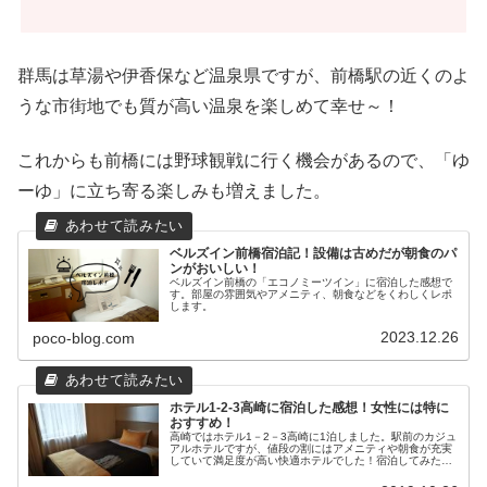
群馬は草湯や伊香保など温泉県ですが、前橋駅の近くのよ
うな市街地でも質が高い温泉を楽しめて幸せ～！
これからも前橋には野球観戦に行く機会があるので、「ゆ
ーゆ」に立ち寄る楽しみも増えました。
ベルズイン前橋宿泊記！設備は古めだが朝食のパ
ンがおいしい！
ベルズイン前橋の「エコノミーツイン」に宿泊した感想で
す。部屋の雰囲気やアメニティ、朝食などをくわしくレポ
します。
2023.12.26
poco-blog.com
ホテル1-2-3高崎に宿泊した感想！女性には特に
おすすめ！
高崎ではホテル1－2－3高崎に1泊しました。駅前のカジュ
アルホテルですが、値段の割にはアメニティや朝食が充実
していて満足度が高い快適ホテルでした！宿泊してみた感
想・口コミをレポしてみます！