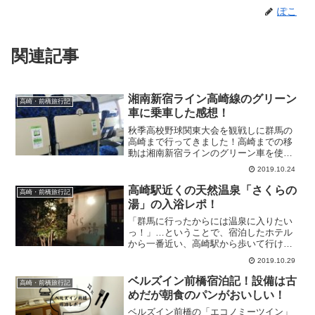
ぽこ
関連記事
湘南新宿ライン高崎線のグリーン
高崎・前橋旅行記
車に乗車した感想！
秋季高校野球関東大会を観戦しに群馬の
高崎まで行ってきました！高崎までの移
動は湘南新宿ラインのグリーン車を使い
ました。人生初のグリーン車乗車をレポ
2019.10.24
してみます。
高崎駅近くの天然温泉「さくらの
高崎・前橋旅行記
湯」の入浴レポ！
「群馬に行ったからには温泉に入りたい
っ！」…ということで、宿泊したホテル
から一番近い、高崎駅から歩いて行ける
温泉「さくらの湯」に行ってきました。
2019.10.29
湯質がよくて昔ながらのレトロな雰囲気
が楽しい「さくらの湯」をレポートしま
ベルズイン前橋宿泊記！設備は古
高崎・前橋旅行記
す！
めだが朝食のパンがおいしい！
ベルズイン前橋の「エコノミーツイン」