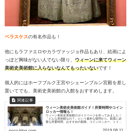
ベラスケス
の有名作品も！
他にもラファエロやカラヴァッジョ作品もあり、絵画によ
っぽど興味がない人でない限り、
ウィーンに来てウィーン
美術史美術館に入らないなんてもったいない
です！
個人的にはホーフブルク王宮やシェーンブルン宮殿を差し
置いてでも、美術史美術館の入館をおすすめします。
ウィーン美術史美術館ガイド！所要時間やコイン
ロッカー情報も！
ウィーン美術史美術館のガイドページを作ってみました！
「どんな美術館なの？」という素朴な疑問から、観賞に必
要な所要時間、おすすめの順路、コインロッカー、トイレ
情報などまとめました。
2019.08.11
poco-blog.com