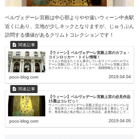
ベルヴェデーレ宮殿は中心部よりやや遠いウィーン中央駅
近くにあり、立地が少しネックとなりますが、じゅうぶん
訪問する価値があるクリムトコレクションです！
【ウィーン】ベルヴェデーレ宮殿上宮のカフェ・
コインロッカー・トイレ情報！
クリムト作品をたくさん展示しているウィーンのベルヴェ
デーレ宮殿に行ってきました！ベルヴェデーレ宮殿上宮の
カフェやトイレ、コインロッカー、混雑情報などをまとめ
てみました。
2019.04.04
poco-blog.com
【ウィーン】ベルヴェデーレ宮殿上宮の必見作品
15選はコレだっ！
ウィーンのベルヴェデーレ宮殿上宮はクリムトやシーレな
ど、世紀末ウィーン美術の巨匠の作品を多く展示していま
す。有名作品と私が気に入った作品を、必見作品として15
点紹介してみます！
2019.04.05
poco-blog.com