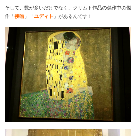
そして、数が多いだけでなく、クリムト作品の傑作中の傑
作「
接吻
」「
ユディト
」があるんです！