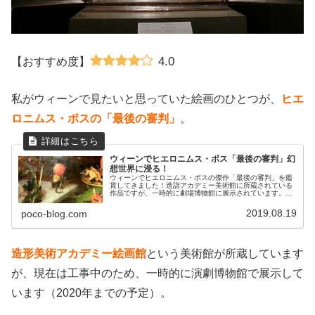
4.0
【おすすめ度】
私がウィーンで見たいと思っていた絵画のひとつが、
ヒエ
ロニムス・ボスの「最後の審判」
。
ウィーンでヒエロニムス・ボス「最後の審判」幻
想世界に浸る！
ウィーンでヒエロニムス・ボスの傑作「最後の審判」を鑑
賞してきました！造詣アカデミー美術館に所蔵されている
作品ですが、一時的に劇場博物館に展示されています。写
真をたっぷり使って「最後の審判」に描かれたラブリーな
モンスターたちをご紹介します！
2019.08.19
poco-blog.com
造形美術アカデミー絵画館
という美術館が所蔵しています
が、現在は工事中のため、一時的に演劇博物館で展示して
います（2020年までの予定）。