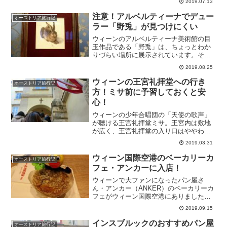
2019.07.13
ルカーをご紹介します！
注意！アルベルティーナでデュー
オーストリア旅行記
ラー「野兎」が見つけにくい
ウィーンのアルベルティーナ美術館の目
玉作品である「野兎」は、ちょっとわか
りづらい場所に展示されています。その
せいかほとんど鑑賞者がいなくて独占状
2019.08.25
態で観賞しちゃいました。「野兎」を見
逃さないように、展示されている場所を
ウィーンの王宮礼拝堂への行き
オーストリア旅行記
書いておきます！
方！ミサ前に予習しておくと安
心！
ウィーンの少年合唱団の「天使の歌声」
が聴ける王宮礼拝堂ミサ。王宮内は敷地
が広く、王宮礼拝堂の入り口はややわか
りづらい場所にありました。私がアクセ
2019.03.31
スした道順で、王宮礼拝堂への行き方を
ご紹介します。
ウィーン国際空港のベーカリーカ
オーストリア旅行記
フェ・アンカーに入店！
ウィーンで大ファンになったパン屋さ
ん・アンカー（ANKER）のベーカリーカ
フェがウィーン国際空港にありました。
フライト待ちの間に利用したのでレポし
2019.09.15
ます！
インスブルックのおすすめパン屋
オーストリア旅行記