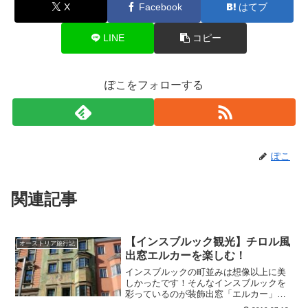
X
Facebook
はてブ
LINE
コピー
ぽこをフォローする
ぽこ
関連記事
【インスブルック観光】チロル風
オーストリア旅行記
出窓エルカーを楽しむ！
インスブルックの町並みは想像以上に美
しかったです！そんなインスブルックを
彩っているのが装飾出窓「エルカー」で
す。チロル地方独特の建築様式であるエ