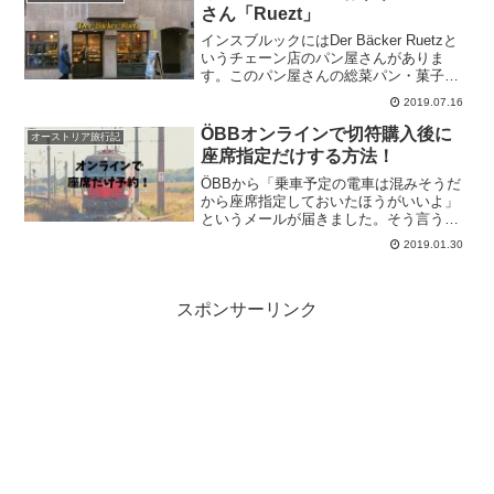
さん「Ruezt」
インスブルックにはDer Bäcker Ruetzと
いうチェーン店のパン屋さんがありま
す。このパン屋さんの総菜パン・菓子パ
ンどちらも美味しかったので、Ruetzの場
2019.07.16
所と、私が食べたパンをご紹介します！
ÖBBオンラインで切符購入後に
オーストリア旅行記
座席指定だけする方法！
ÖBBから「乗車予定の電車は混みそうだ
から座席指定しておいたほうがいいよ」
というメールが届きました。そう言うな
ら…と座席予約しようとしたら、オンラ
2019.01.30
インで予約する方法がすぐにはわからな
い！結局はできましたが、最初はまごつ
いたので、覚書として書いておきます。
スポンサーリンク