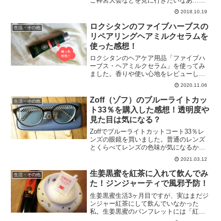
こ神宮大会などを見に行きたいなあ…
と、思っています。今年の6月にも大学野
2018.10.19
球選手権を見に行ったのですが、チケッ
ト購入について覚えておきたいことがあ
ロクシタンのファイブハーブスの
生活・その他
ったので、ちょっと前の話...
リペアリングヘアミルクセラムを
使った感想！
ロクシタンのヘアケア用品「ファイブハ
ーブス・ヘアミルクセラム」を使ってみ
ました。香りや使い心地をレビューしま
す！
2020.11.06
Zoff（ゾフ）のブルーライトカッ
生活・その他
ト33％を購入した感想！透明度や
見た目は気になる？
Zoffでブルーライトカットコート33％レ
ンズの眼鏡を買いました。普通のレンズ
とくらべてレンズの色味が気になるかど
うかレポします！
2021.03.12
生姜黒蜜を紅茶に入れて飲んでみ
生活・その他
た！ジンジャーティで風邪予防！
生姜黒蜜生活3ヶ月目ですが、実はまだジ
ンジャー紅茶にして飲んでいなかった
私。生姜黒蜜のパンフレットには「紅茶
に入れるとおいしい」と書いてあるの