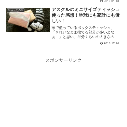
2019.01.13
で、雪がちらつく極寒の日、「今日がチ
ャンス！」と、生姜黒蜜入りの紅茶を飲
アスクルのミニサイズティッシュ
生活・その他
んでみました。
使った感想！地球にも家計にも優
しい！
家で使っているボックスティッシュ、
「きれいなまま捨てる部分が多いよな
あ…」と思い、半分くらいの大きさのテ
ィッシュを使ってみました。ロハコで購
2018.12.26
入した「アスクルオリジナルソフトパッ
クティッシュ・ミニサイズ」のレビュー
です。
スポンサーリンク