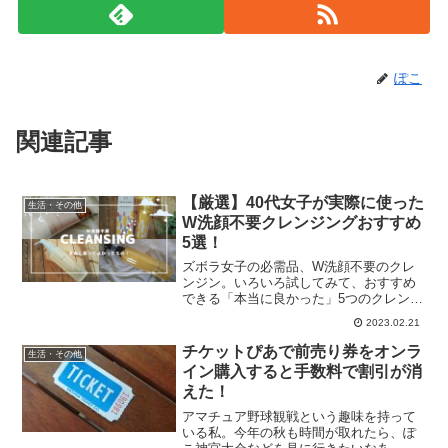
ぽこ
関連記事
【厳選】40代女子が実際に使った
生活・その他
W洗顔不要クレンジングおすすめ
5選！
ズボラ女子の必需品、W洗顔不要のクレ
ンジン。いろいろ試してみて、おすすめ
できる「本当に良かった」5つのクレンジ
ングをご紹介します！
2023.02.21
チケットぴあで前売り券をオンラ
生活・その他
イン購入すると手数料で割引が消
えた！
アマチュア野球観戦という趣味を持って
いる私。今年の秋も時間が取れたら、ぽ