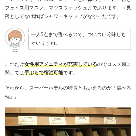
フェイス用マスク、マウスウォッシュまであります。（見
落としでなければシャワーキャップがなかったです）
一人5点まで選べるので、ついつい吟味しち
ゃいますね。
ぽこ
これだけ
女性用アメニティが充実している
のでコスメ類に
関しては
手ぶらで宿泊可能
です。
それから、スーパーホテルの特長ともいえるのが「選べる
枕」。