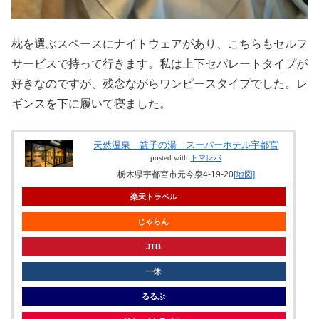
枕を選ぶスペースにナイトウェアがあり、こちらもセルフ
サービスで持って行きます。私は上下セパレートタイプが
好きなのですが、残念ながらワンピースタイプでした。レ
ギンスを下に履いて寝ました。
天然温泉 益子の湯 スーパーホテル宇都宮
posted with
トマレバ
栃木県宇都宮市元今泉4-19-20
[地図]
楽天トラベル
じゃらん
JTB
一休
るるぶ