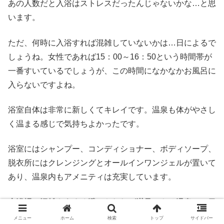
あの人数だと入浴はストレスだったんじゃないかな…と思
います。
ただ、何時に入浴すれば混雑していないかは…日によるで
しょうね。女性であれば15：00～16：50という時間帯が
一番すいているでしょうが、この時間になかなかお風呂に
入らないですよね。
浴室自体は非常に新しくてキレイです。温泉も体がやさし
く温まる感じで気持ちよかったです。
浴室にはシャンプー、コンディショナー、ボディソープ、
脱衣所にはクレンジングとオールインワンジェルが置いて
あり、温泉内もアメニティは充実しています。
大浴場の混雑をうまく避けられれば満足できる温泉
だと思
います！
メニュー
ホーム
検索
トップ
サイドバー