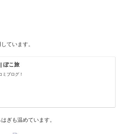
用しています。
 | ぽこ旅
コミブログ！
らはぎも温めています。