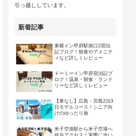
引っ越ししています。
新着記事
東横イン甲府駅南口2宿泊
記ブログ！朝食やアメニテ
ィなど詳しくレビュー
ドーミーイン甲府宿泊記ブ
ログ！温泉・朝食・ランド
リーなど詳しくレビュー
【車なし】広島・宮島2泊3
日モデルコース！シニア向
けのゆったり旅
米子空港駅から米子空港へ
徒歩アクセス！実際に歩い