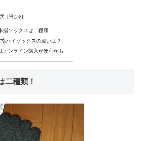
次
本指ソックスは二種類！
本指ハイソックスの違いは？
はオンライン購入が便利かも
は二種類！