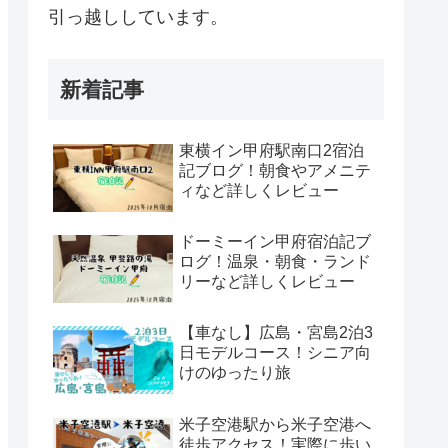
引っ越ししています。
新着記事
東横イン甲府駅南口2宿泊
記ブログ！朝食やアメニテ
ィなど詳しくレビュー
ドーミーイン甲府宿泊記ブ
ログ！温泉・朝食・ランド
リーなど詳しくレビュー
【車なし】広島・宮島2泊3
日モデルコース！シニア向
けのゆったり旅
米子空港駅から米子空港へ
徒歩アクセス！実際に歩い