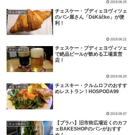
2019.06.25
チェスケー・ブディェヨヴィツェ
チェコ旅行記
のパン屋さん「DéKáčko」が便
利！
2019.06.21
チェスケー・ブディェヨヴィツェ
チェコ旅行記
で絶品ビールが飲める工場直営
店！
2019.06.20
チェスキー・クルムロフのおすす
チェコ旅行記
めレストラン！HOSPODA99
2019.06.07
【プラハ】旧市街広場近くのカフ
チェコ旅行記
ェBAKESHOPのパンがおすす
め！